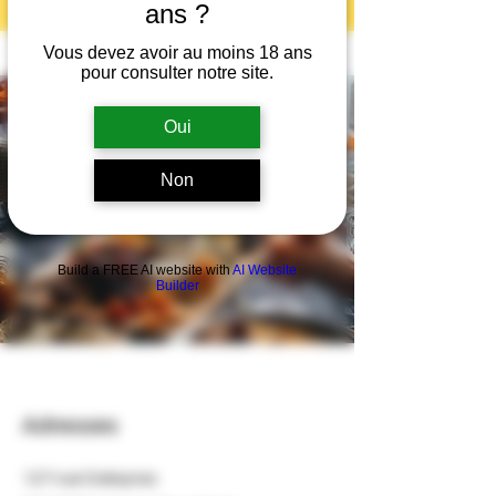
ans ?
Vous devez avoir au moins 18 ans
pour consulter notre site.
Oui
Venez nous
Non
voir !
Build a FREE AI website with
AI Website
Builder
Adresses
127 rue Dalayrac