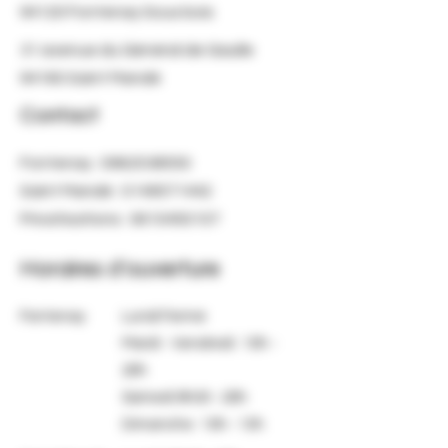
94120 Fontenay Sous bois
31 avenue du Général de Gaulle
94160 Saint Mandé
Contact
Fontenay :
0962538550
Saint Mandé :
0149571442
Privatisations :
0610450107
Horaires d'ouverture
Fontenay
Lundi Fermé
Mardi - Vendredi : 10h -
20h
Samedi 9h30 - 20h
Dimanche : 10h - 13h