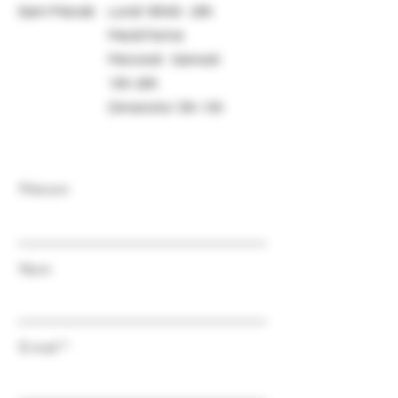
Saint Mandé
Lundi 16h00 - 20h
Mardi Fermé
Mercredi - Samedi :
10h-20h
Dimanche 10h-13h
Prénom
Nom
E-mail