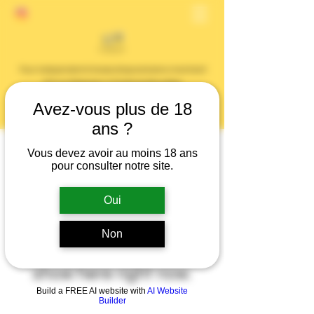
Your independent cheese shop and wine merchant
127 rue Dalayrac in Fontenay Sous Bois
31 avenue du General de Gaulle in Saint Mandé
Avez-vous plus de 18
ans ?
Vous devez avoir au moins 18 ans
pour consulter notre site.
Oui
Non
We don’t have any
products to
show here right now.
Build a FREE AI website with
AI Website
Builder