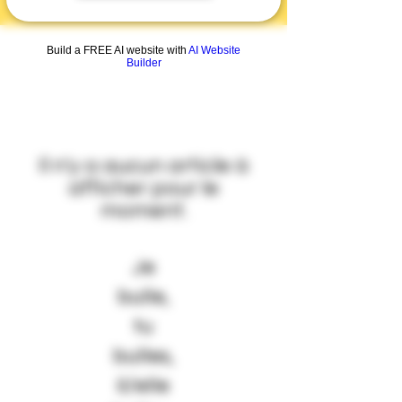
Build a FREE AI website with
AI Website
Builder
Il n'y a aucun article à
afficher pour le
moment.
Je
bulle,
tu
bulles,
il/elle