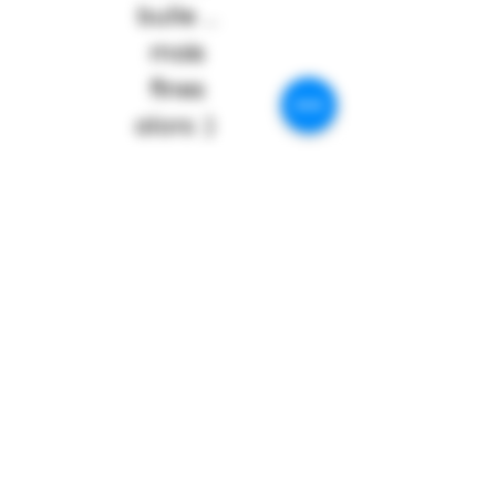
bulle ...
mais
fines
alors :)
LES FROMAGES DIVINS
Formulaire
d'abonnement
Envoyer